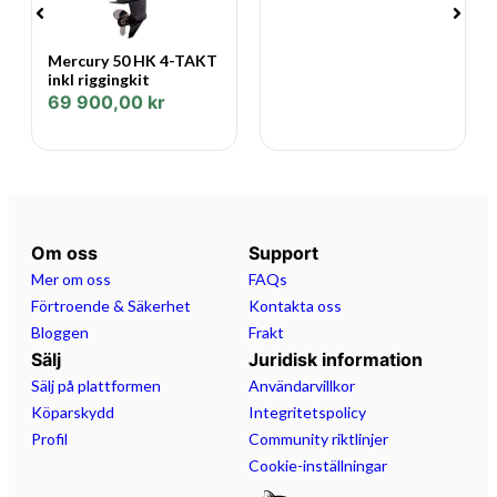
En högeffektsgenerator håller batterierna laddade och
fiskeelektroniken igång.
Mercury 50 HK 4-TAKT
inkl riggingkit
Pålitliga starter och prestanda.
69 900,00
kr
Batterifri Elektronisk bränsleinsprutning (EFI) på
Mercurys fyrtaktsmodeller med 25 – 30 hk levererar
ständigt lättstartad, snabbt gassvar, förbättrad
bränsleekonomi och suverän prestanda överlag.
Om oss
Support
Vi erbjuder räntefri avbetalning i 12 månader, du kan låna
Mer om oss
FAQs
upp till 100.000 kr per person, utan kontantinsats.
Förtroende & Säkerhet
Kontakta oss
Varmt välkomna önskar vi på Marin & Fritid.
Bloggen
Frakt
Sälj
Juridisk information
Sälj på plattformen
Användarvillkor
Köparskydd
Integritetspolicy
Profil
Community riktlinjer
Cookie-inställningar