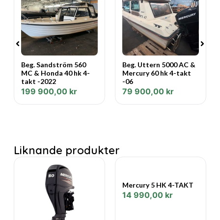
Trimsystem: (välj i listan)
Växlar: F-N-R
GLÖM INTE KÖPA TILL MOTOROLJA &
REGLAGEKABLAR!
Beg. Sandström 560
Beg. Uttern 5000 AC &
MC & Honda 40 hk 4-
Mercury 60 hk 4-takt
Mercury 25 HK EFI 4-TAKT inkl riggingkit
takt -2022
-06
199 900,00
kr
79 900,00
kr
”En trecylindrig presterare.”
Distinkt hantering som för dig framåt.
Fantastisk acceleration/större vridmoment.
Liknande produkter
Kompakta men kraftfulla. 15–30 hk FourStroke-
utombordsmotorer från Mercury® har extra slagvolym
och enastående vridmoment vid låga varvtal, vilket sätter
Mercury 5 HK 4-TAKT
en båt i rätt plan på ett smart sätt.
14 990,00
kr
Elektrisk support.