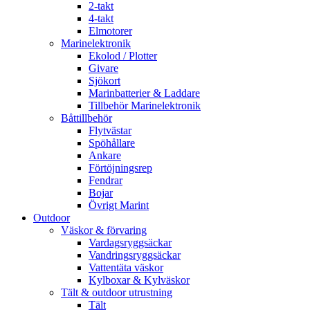
2-takt
4-takt
Elmotorer
Marinelektronik
Ekolod / Plotter
Givare
Sjökort
Marinbatterier & Laddare
Tillbehör Marinelektronik
Båttillbehör
Flytvästar
Spöhållare
Ankare
Förtöjningsrep
Fendrar
Bojar
Övrigt Marint
Outdoor
Väskor & förvaring
Vardagsryggsäckar
Vandringsryggsäckar
Vattentäta väskor
Kylboxar & Kylväskor
Tält & outdoor utrustning
Tält