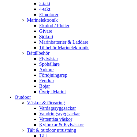
2-takt
4-takt
Elmotorer
Marinelektronik
Ekolod / Plotter
Givare
Sjökort
Marinbatterier & Laddare
Tillbehör Marinelektronik
Båttillbehör
Flytvästar
Spöhållare
Ankare
Förtöjningsrep
Fendrar
Bojar
Övrigt Marint
Outdoor
Väskor & förvaring
Vardagsryggsäckar
Vandringsryggsäckar
Vattentäta väskor
Kylboxar & Kylväskor
Tält & outdoor utrustning
Tält