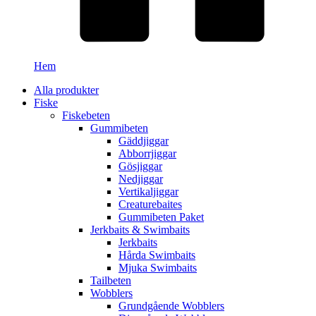
Hem
Alla produkter
Fiske
Fiskebeten
Gummibeten
Gäddjiggar
Abborrjiggar
Gösjiggar
Nedjiggar
Vertikaljiggar
Creaturebaites
Gummibeten Paket
Jerkbaits & Swimbaits
Jerkbaits
Hårda Swimbaits
Mjuka Swimbaits
Tailbeten
Wobblers
Grundgående Wobblers