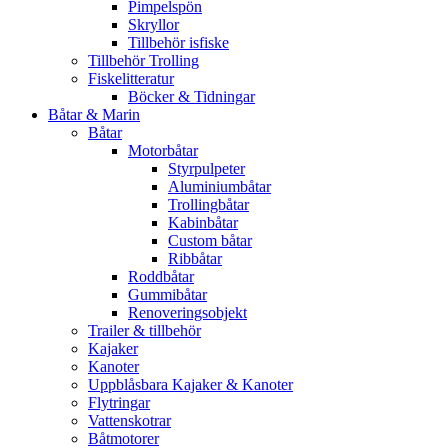
Pimpelspön
Skryllor
Tillbehör isfiske
Tillbehör Trolling
Fiskelitteratur
Böcker & Tidningar
Båtar & Marin
Båtar
Motorbåtar
Styrpulpeter
Aluminiumbåtar
Trollingbåtar
Kabinbåtar
Custom båtar
Ribbåtar
Roddbåtar
Gummibåtar
Renoveringsobjekt
Trailer & tillbehör
Kajaker
Kanoter
Uppblåsbara Kajaker & Kanoter
Flytringar
Vattenskotrar
Båtmotorer