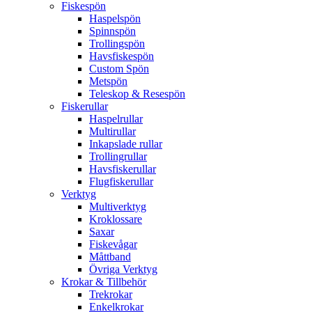
Fiskespön
Haspelspön
Spinnspön
Trollingspön
Havsfiskespön
Custom Spön
Metspön
Teleskop & Resespön
Fiskerullar
Haspelrullar
Multirullar
Inkapslade rullar
Trollingrullar
Havsfiskerullar
Flugfiskerullar
Verktyg
Multiverktyg
Kroklossare
Saxar
Fiskevågar
Måttband
Övriga Verktyg
Krokar & Tillbehör
Trekrokar
Enkelkrokar