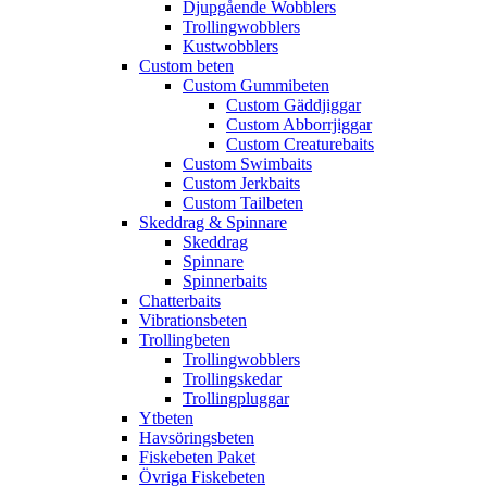
Djupgående Wobblers
Trollingwobblers
Kustwobblers
Custom beten
Custom Gummibeten
Custom Gäddjiggar
Custom Abborrjiggar
Custom Creaturebaits
Custom Swimbaits
Custom Jerkbaits
Custom Tailbeten
Skeddrag & Spinnare
Skeddrag
Spinnare
Spinnerbaits
Chatterbaits
Vibrationsbeten
Trollingbeten
Trollingwobblers
Trollingskedar
Trollingpluggar
Ytbeten
Havsöringsbeten
Fiskebeten Paket
Övriga Fiskebeten