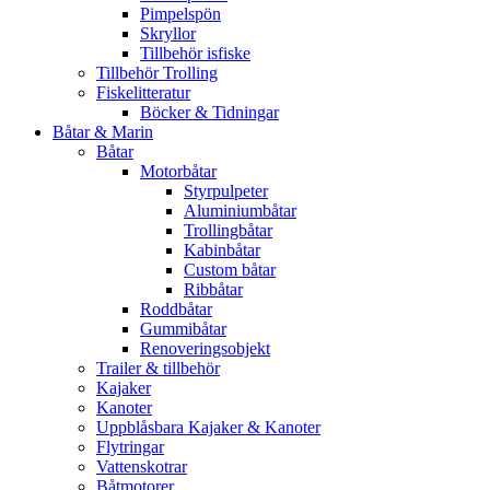
Pimpelspön
Skryllor
Tillbehör isfiske
Tillbehör Trolling
Fiskelitteratur
Böcker & Tidningar
Båtar & Marin
Båtar
Motorbåtar
Styrpulpeter
Aluminiumbåtar
Trollingbåtar
Kabinbåtar
Custom båtar
Ribbåtar
Roddbåtar
Gummibåtar
Renoveringsobjekt
Trailer & tillbehör
Kajaker
Kanoter
Uppblåsbara Kajaker & Kanoter
Flytringar
Vattenskotrar
Båtmotorer