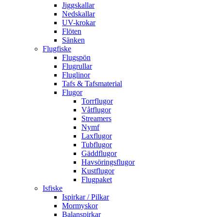
Jiggskallar
Nedskallar
UV-krokar
Flöten
Sänken
Flugfiske
Flugspön
Flugrullar
Fluglinor
Tafs & Tafsmaterial
Flugor
Torrflugor
Våtflugor
Streamers
Nymf
Laxflugor
Tubflugor
Gäddflugor
Havsöringsflugor
Kustflugor
Flugpaket
Isfiske
Ispirkar / Pilkar
Mormyskor
Balanspirkar