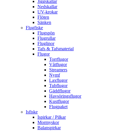
Jiggskallar
Nedskallar
UV-krokar
Flöten
Sänken
Flugfiske
Flugspön
Flugrullar
Fluglinor
Tafs & Tafsmaterial
Flugor
Torrflugor
Våtflugor
Streamers
Nymf
Laxflugor
Tubflugor
Gäddflugor
Havsöringsflugor
Kustflugor
Flugpaket
Isfiske
Ispirkar / Pilkar
Mormyskor
Balanspirkar