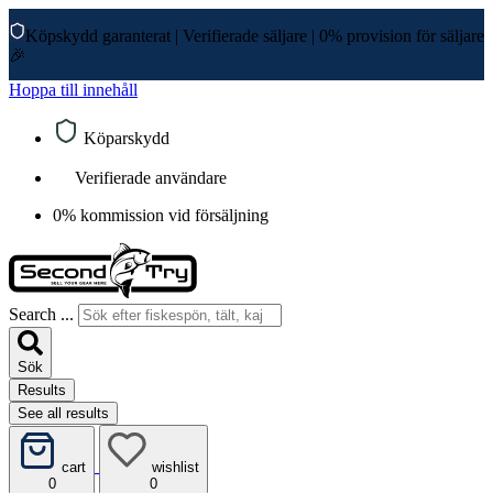
Köpskydd garanterat
|
Verifierade säljare
|
0% provision för säljare
🎉
Hoppa till innehåll
Köparskydd
Verifierade användare
0% kommission vid försäljning
Search ...
Sök
Results
See all results
cart
wishlist
0
0