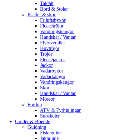
Taktält
Bord & Stolar
Kläder & skor
Friluftsbyxor
Fleecetröjor
Vandringskängor
Handskar / Vantar
Flytoveraller
Huvtröjor
Tröjor
Fleecejackor
Jackor
Vadarbyxor
Vadarkängor
Vandringskängor
Skor
Handskar / Vantar
Mössor
Fordon
ATV & Fyrhjulingar
Snöskoter
Guider & Boende
Guidning
Fiskeguide
Jaktguide