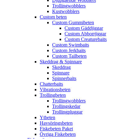
Djupgående Wobblers
Trollingwobblers
Kustwobblers
Custom beten
Custom Gummibeten
Custom Gäddjiggar
Custom Abborrjiggar
Custom Creaturebaits
Custom Swimbaits
Custom Jerkbaits
Custom Tailbeten
Skeddrag & Spinnare
Skeddrag
Spinnare
Spinnerbaits
Chatterbaits
Vibrationsbeten
Trollingbeten
Trollingwobblers
Trollingskedar
Trollingpluggar
Ytbeten
Havsöringsbeten
Fiskebeten Paket
Övriga Fiskebeten