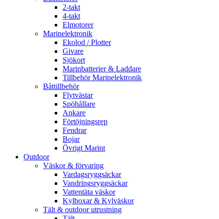
2-takt
4-takt
Elmotorer
Marinelektronik
Ekolod / Plotter
Givare
Sjökort
Marinbatterier & Laddare
Tillbehör Marinelektronik
Båttillbehör
Flytvästar
Spöhållare
Ankare
Förtöjningsrep
Fendrar
Bojar
Övrigt Marint
Outdoor
Väskor & förvaring
Vardagsryggsäckar
Vandringsryggsäckar
Vattentäta väskor
Kylboxar & Kylväskor
Tält & outdoor utrustning
Tält