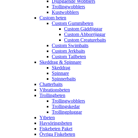
Djupgående Wobblers
Trollingwobblers
Kustwobblers
Custom beten
Custom Gummibeten
Custom Gäddjiggar
Custom Abborrjiggar
Custom Creaturebaits
Custom Swimbaits
Custom Jerkbaits
Custom Tailbeten
Skeddrag & Spinnare
Skeddrag
Spinnare
Spinnerbaits
Chatterbaits
Vibrationsbeten
Trollingbeten
Trollingwobblers
Trollingskedar
Trollingpluggar
Ytbeten
Havsöringsbeten
Fiskebeten Paket
Övriga Fiskebeten