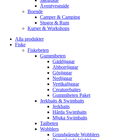
Jaktguide
Äventyrsguide
Boende
Camper & Camping
Stugor & Rum
Kurser & Workshops
Alla produkter
Fiske
Fiskebeten
Gummibeten
Gäddjiggar
Abborrjiggar
Gösjiggar
Nedjiggar
Vertikaljiggar
Creaturebaites
Gummibeten Paket
Jerkbaits & Swimbaits
Jerkbaits
Hårda Swimbaits
Mjuka Swimbaits
Tailbeten
Wobblers
Grundgående Wobblers