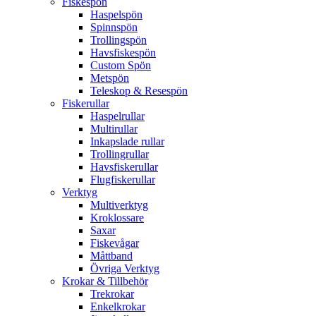
Fiskespön
Haspelspön
Spinnspön
Trollingspön
Havsfiskespön
Custom Spön
Metspön
Teleskop & Resespön
Fiskerullar
Haspelrullar
Multirullar
Inkapslade rullar
Trollingrullar
Havsfiskerullar
Flugfiskerullar
Verktyg
Multiverktyg
Kroklossare
Saxar
Fiskevågar
Måttband
Övriga Verktyg
Krokar & Tillbehör
Trekrokar
Enkelkrokar