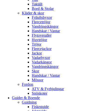
Taktält
Bord & Stolar
Kläder & skor
Friluftsbyxor
Fleecetröjor
Vandringskängor
Handskar / Vantar
Flytoveraller
Huvtröjor
Tröjor
Fleecejackor
Jackor
Vadarbyxor
Vadarkängor
Vandringskängor
Skor
Handskar / Vantar
Mössor
Fordon
ATV & Fyrhjulingar
Snöskoter
Guider & Boende
Guidning
Fiskeguide