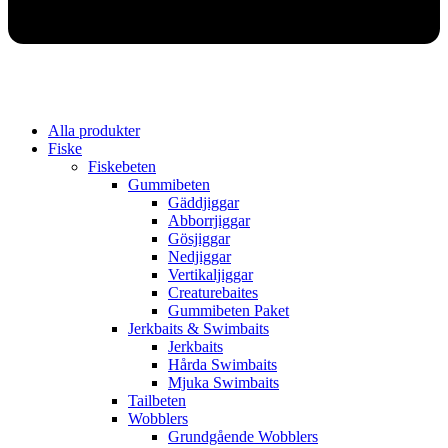
Alla produkter
Fiske
Fiskebeten
Gummibeten
Gäddjiggar
Abborrjiggar
Gösjiggar
Nedjiggar
Vertikaljiggar
Creaturebaites
Gummibeten Paket
Jerkbaits & Swimbaits
Jerkbaits
Hårda Swimbaits
Mjuka Swimbaits
Tailbeten
Wobblers
Grundgående Wobblers