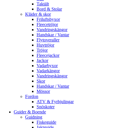
Taktält
Bord & Stolar
Kläder & skor
Friluftsbyxor
Fleecetröjor
Vandringskängor
Handskar / Vantar
Flytoveraller
Huvtröjor
Tröjor
Fleecejackor
Jackor
Vadarbyxor
Vadarkängor
Vandringskängor
Skor
Handskar / Vantar
Mössor
Fordon
ATV & Fyrhjulingar
Snöskoter
Guider & Boende
Guidning
Fiskeguide
Jaktguide