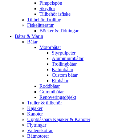
Pimpelspön
Skryllor
Tillbehör isfiske
Tillbehör Trolling
Fiskelitteratur
Böcker & Tidningar
Båtar & Marin
Båtar
Motorbåtar
Styrpulpeter
Aluminiumbåtar
Trollingbåtar
Kabinbåtar
Custom båtar
Ribbåtar
Roddbåtar
Gummibåtar
Renoveringsobjekt
Trailer & tillbehör
Kajaker
Kanoter
Uppblåsbara Kajaker & Kanoter
Flytringar
Vattenskotrar
Båtmotorer