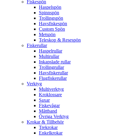
Fiskespön
Haspelspön
Spinnspön
Trollingspön
Havsfiskespön
Custom Spön
Metspön
Teleskop & Resespön
Fiskerullar
Haspelrullar
Multirullar
Inkapslade rullar
Trollingrullar
Havsfiskerullar
Flugfiskerullar
Verktyg
Multiverktyg
Kroklossare
Saxar
Fiskevågar
Måttband
Övriga Verktyg
Krokar & Tillbehör
Trekrokar
Enkelkrokar