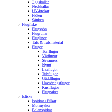
Jiggskallar
Nedskallar
UV-krokar
Flöten
Sänken
Flugfiske
Flugspön
Flugrullar
Fluglinor
Tafs & Tafsmaterial
Flugor
Torrflugor
Våtflugor
Streamers
Nymf
Laxflugor
Tubflugor
Gäddflugor
Havsöringsflugor
Kustflugor
Flugpaket
Isfiske
Ispirkar / Pilkar
Mormyskor
Balanspirkar