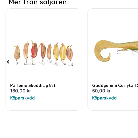
Mer från säljaren
Pärlemo Skeddrag 8st
Gäddgummi Curlytail
180,00
kr
50,00
kr
Köparskydd
Köparskydd