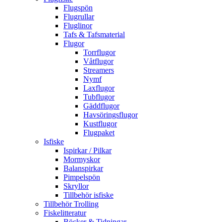
Flugspön
Flugrullar
Fluglinor
Tafs & Tafsmaterial
Flugor
Torrflugor
Våtflugor
Streamers
Nymf
Laxflugor
Tubflugor
Gäddflugor
Havsöringsflugor
Kustflugor
Flugpaket
Isfiske
Ispirkar / Pilkar
Mormyskor
Balanspirkar
Pimpelspön
Skryllor
Tillbehör isfiske
Tillbehör Trolling
Fiskelitteratur
Böcker & Tidningar