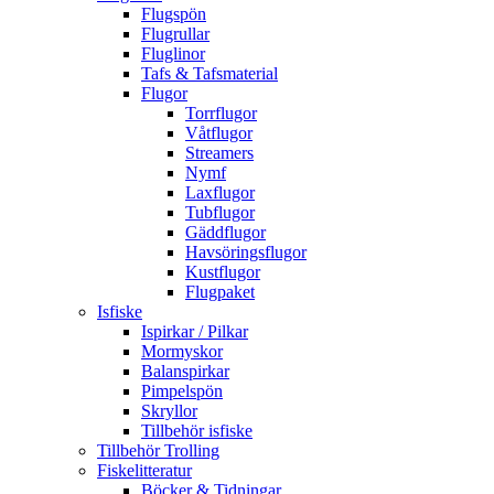
Flugspön
Flugrullar
Fluglinor
Tafs & Tafsmaterial
Flugor
Torrflugor
Våtflugor
Streamers
Nymf
Laxflugor
Tubflugor
Gäddflugor
Havsöringsflugor
Kustflugor
Flugpaket
Isfiske
Ispirkar / Pilkar
Mormyskor
Balanspirkar
Pimpelspön
Skryllor
Tillbehör isfiske
Tillbehör Trolling
Fiskelitteratur
Böcker & Tidningar