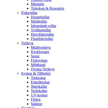
Metspön
Teleskop & Resespön
Fiskerullar
Haspelrullar
Multirullar
Inkapslade rullar
Trollingrullar
Havsfiskerullar
Flugfiskerullar
Verktyg
Multiverktyg
Kroklossare
Saxar
Fiskevågar
Måttband
Övriga Verktyg
Krokar & Tillbehör
Trekrokar
Enkelkrokar
Jiggskallar
Nedskallar
UV-krokar
Flöten
Sänken