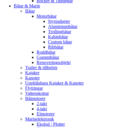
Böcker & Tidningar
Båtar & Marin
Båtar
Motorbåtar
Styrpulpeter
Aluminiumbåtar
Trollingbåtar
Kabinbåtar
Custom båtar
Ribbåtar
Roddbåtar
Gummibåtar
Renoveringsobjekt
Trailer & tillbehör
Kajaker
Kanoter
Uppblåsbara Kajaker & Kanoter
Flytringar
Vattenskotrar
Båtmotorer
2-takt
4-takt
Elmotorer
Marinelektronik
Ekolod / Plotter