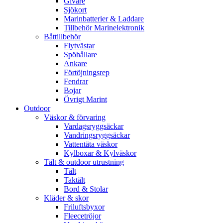
Givare
Sjökort
Marinbatterier & Laddare
Tillbehör Marinelektronik
Båttillbehör
Flytvästar
Spöhållare
Ankare
Förtöjningsrep
Fendrar
Bojar
Övrigt Marint
Outdoor
Väskor & förvaring
Vardagsryggsäckar
Vandringsryggsäckar
Vattentäta väskor
Kylboxar & Kylväskor
Tält & outdoor utrustning
Tält
Taktält
Bord & Stolar
Kläder & skor
Friluftsbyxor
Fleecetröjor