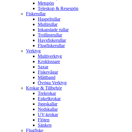
Metspön
Teleskop & Resespön
Fiskerullar
Haspelrullar
Multirullar
Inkapslade rullar
Trollingrullar
Havsfiskerullar
Flugfiskerullar
Verktyg
Multiverktyg
Kroklossare
Saxar
Fiskevågar
Måttband
Övriga Verktyg
Krokar & Tillbehör
Trekrokar
Enkelkrokar
Jiggskallar
Nedskallar
UV-krokar
Flöten
Sänken
Flugfiske