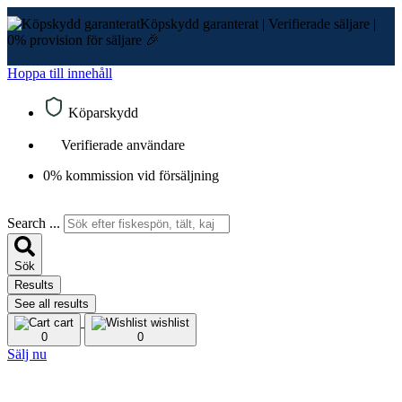
Köpskydd garanterat
|
Verifierade säljare
|
0% provision för säljare 🎉
Hoppa till innehåll
Köparskydd
Verifierade användare
0% kommission vid försäljning
Search ...
Sök
Results
See all results
cart
wishlist
0
0
Sälj nu