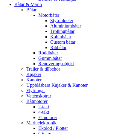
Båtar & Marin
Båtar
Motorbåtar
Styrpulpeter
Aluminiumbåtar
Trollingbåtar
Kabinbåtar
Custom båtar
Ribbåtar
Roddbåtar
Gummibåtar
Renoveringsobjekt
Trailer & tillbehör
Kajaker
Kanoter
Uppblåsbara Kajaker & Kanoter
Flytringar
Vattenskotrar
Båtmotorer
2-takt
4-takt
Elmotorer
Marinelektronik
Ekolod / Plotter
Givare