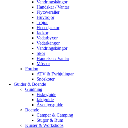
Vandringskängor
Handskar / Vantar
Flytoveraller
Huvtröjor
Tröjor
Fleecejackor
Jackor
Vadarbyxor
Vadarkängor
Vandringskängor
Skor
Handskar / Vantar
Mössor
Fordon
ATV & Fyrhjulingar
Snöskoter
Guider & Boende
Guidning
Fiskeguide
Jaktguide
Äventyrsguide
Boende
Camper & Camping
Stugor & Rum
Kurser & Workshops