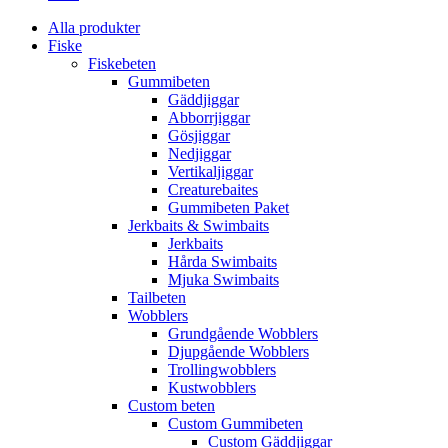
Alla produkter
Fiske
Fiskebeten
Gummibeten
Gäddjiggar
Abborrjiggar
Gösjiggar
Nedjiggar
Vertikaljiggar
Creaturebaites
Gummibeten Paket
Jerkbaits & Swimbaits
Jerkbaits
Hårda Swimbaits
Mjuka Swimbaits
Tailbeten
Wobblers
Grundgående Wobblers
Djupgående Wobblers
Trollingwobblers
Kustwobblers
Custom beten
Custom Gummibeten
Custom Gäddjiggar