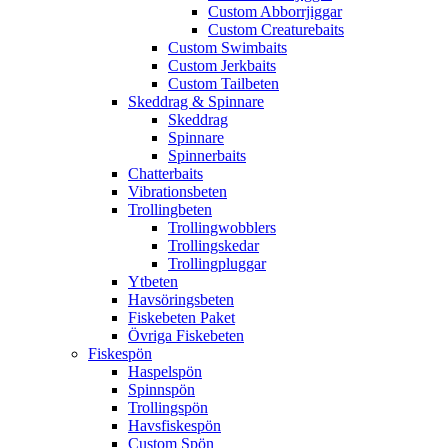
Custom Abborrjiggar
Custom Creaturebaits
Custom Swimbaits
Custom Jerkbaits
Custom Tailbeten
Skeddrag & Spinnare
Skeddrag
Spinnare
Spinnerbaits
Chatterbaits
Vibrationsbeten
Trollingbeten
Trollingwobblers
Trollingskedar
Trollingpluggar
Ytbeten
Havsöringsbeten
Fiskebeten Paket
Övriga Fiskebeten
Fiskespön
Haspelspön
Spinnspön
Trollingspön
Havsfiskespön
Custom Spön