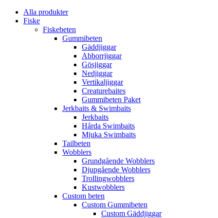
Alla produkter
Fiske
Fiskebeten
Gummibeten
Gäddjiggar
Abborrjiggar
Gösjiggar
Nedjiggar
Vertikaljiggar
Creaturebaites
Gummibeten Paket
Jerkbaits & Swimbaits
Jerkbaits
Hårda Swimbaits
Mjuka Swimbaits
Tailbeten
Wobblers
Grundgående Wobblers
Djupgående Wobblers
Trollingwobblers
Kustwobblers
Custom beten
Custom Gummibeten
Custom Gäddjiggar