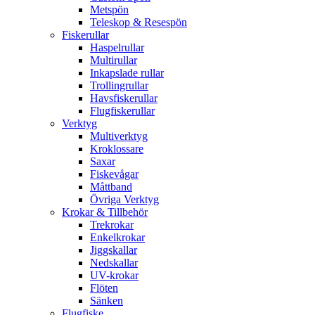
Metspön
Teleskop & Resespön
Fiskerullar
Haspelrullar
Multirullar
Inkapslade rullar
Trollingrullar
Havsfiskerullar
Flugfiskerullar
Verktyg
Multiverktyg
Kroklossare
Saxar
Fiskevågar
Måttband
Övriga Verktyg
Krokar & Tillbehör
Trekrokar
Enkelkrokar
Jiggskallar
Nedskallar
UV-krokar
Flöten
Sänken
Flugfiske