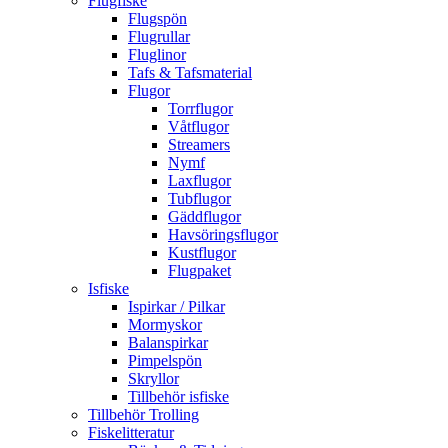
Flugfiske
Flugspön
Flugrullar
Fluglinor
Tafs & Tafsmaterial
Flugor
Torrflugor
Våtflugor
Streamers
Nymf
Laxflugor
Tubflugor
Gäddflugor
Havsöringsflugor
Kustflugor
Flugpaket
Isfiske
Ispirkar / Pilkar
Mormyskor
Balanspirkar
Pimpelspön
Skryllor
Tillbehör isfiske
Tillbehör Trolling
Fiskelitteratur