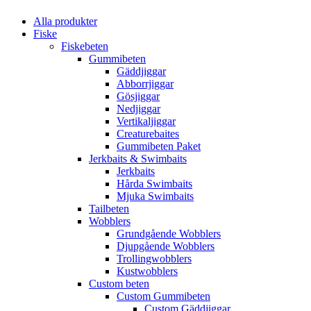
Alla produkter
Fiske
Fiskebeten
Gummibeten
Gäddjiggar
Abborrjiggar
Gösjiggar
Nedjiggar
Vertikaljiggar
Creaturebaites
Gummibeten Paket
Jerkbaits & Swimbaits
Jerkbaits
Hårda Swimbaits
Mjuka Swimbaits
Tailbeten
Wobblers
Grundgående Wobblers
Djupgående Wobblers
Trollingwobblers
Kustwobblers
Custom beten
Custom Gummibeten
Custom Gäddjiggar