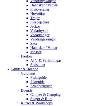
Vandringskängor
Handskar / Vantar
Flytoveraller
Huvtröjor
Tröjor
Fleecejackor
Jackor
Vadarbyxor
Vadarkängor
Vandringskängor
Skor
Handskar / Vantar
Mössor
Fordon
ATV & Fyrhjulingar
Snöskoter
Guider & Boende
Guidning
Fiskeguide
Jaktguide
Äventyrsguide
Boende
Camper & Camping
Stugor & Rum
Kurser & Workshops