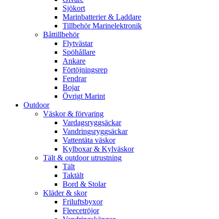
Sjökort
Marinbatterier & Laddare
Tillbehör Marinelektronik
Båttillbehör
Flytvästar
Spöhållare
Ankare
Förtöjningsrep
Fendrar
Bojar
Övrigt Marint
Outdoor
Väskor & förvaring
Vardagsryggsäckar
Vandringsryggsäckar
Vattentäta väskor
Kylboxar & Kylväskor
Tält & outdoor utrustning
Tält
Taktält
Bord & Stolar
Kläder & skor
Friluftsbyxor
Fleecetröjor