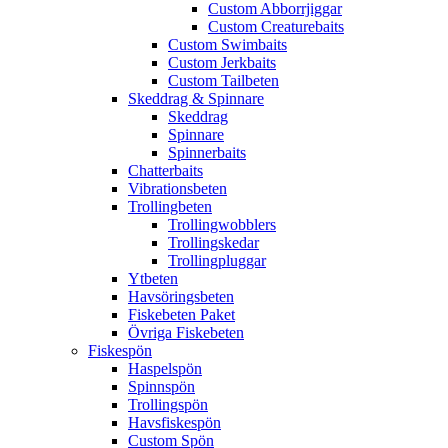
Custom Abborrjiggar
Custom Creaturebaits
Custom Swimbaits
Custom Jerkbaits
Custom Tailbeten
Skeddrag & Spinnare
Skeddrag
Spinnare
Spinnerbaits
Chatterbaits
Vibrationsbeten
Trollingbeten
Trollingwobblers
Trollingskedar
Trollingpluggar
Ytbeten
Havsöringsbeten
Fiskebeten Paket
Övriga Fiskebeten
Fiskespön
Haspelspön
Spinnspön
Trollingspön
Havsfiskespön
Custom Spön