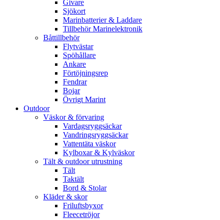
Givare
Sjökort
Marinbatterier & Laddare
Tillbehör Marinelektronik
Båttillbehör
Flytvästar
Spöhållare
Ankare
Förtöjningsrep
Fendrar
Bojar
Övrigt Marint
Outdoor
Väskor & förvaring
Vardagsryggsäckar
Vandringsryggsäckar
Vattentäta väskor
Kylboxar & Kylväskor
Tält & outdoor utrustning
Tält
Taktält
Bord & Stolar
Kläder & skor
Friluftsbyxor
Fleecetröjor