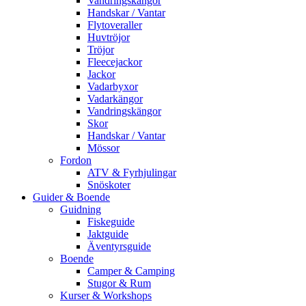
Vandringskängor
Handskar / Vantar
Flytoveraller
Huvtröjor
Tröjor
Fleecejackor
Jackor
Vadarbyxor
Vadarkängor
Vandringskängor
Skor
Handskar / Vantar
Mössor
Fordon
ATV & Fyrhjulingar
Snöskoter
Guider & Boende
Guidning
Fiskeguide
Jaktguide
Äventyrsguide
Boende
Camper & Camping
Stugor & Rum
Kurser & Workshops