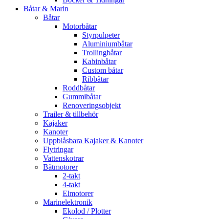
Båtar & Marin
Båtar
Motorbåtar
Styrpulpeter
Aluminiumbåtar
Trollingbåtar
Kabinbåtar
Custom båtar
Ribbåtar
Roddbåtar
Gummibåtar
Renoveringsobjekt
Trailer & tillbehör
Kajaker
Kanoter
Uppblåsbara Kajaker & Kanoter
Flytringar
Vattenskotrar
Båtmotorer
2-takt
4-takt
Elmotorer
Marinelektronik
Ekolod / Plotter