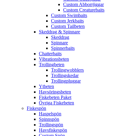
Custom Abborrjiggar
Custom Creaturebaits
Custom Swimbaits
Custom Jerkbaits
Custom Tailbeten
Skeddrag & Spinnare
Skeddrag
Spinnare
Spinnerbaits
Chatterbaits
Vibrationsbeten
Trollingbeten
Trollingwobblers
Trollingskedar
Trollingpluggar
Ytbeten
Havsöringsbeten
Fiskebeten Paket
Övriga Fiskebeten
Fiskespön
Haspelspön
Spinnspön
Trollingspön
Havsfiskespön
Custom Spön