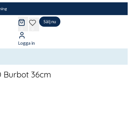
ning
Sälj nu
cart
wishlist
0
0
Logga in
D Burbot 36cm