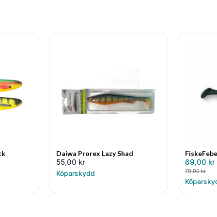
ck
Daiwa Prorex Lazy Shad
FiskeFebe
55,00
kr
69,00
kr
79,00
kr
Köparskydd
Köparsky