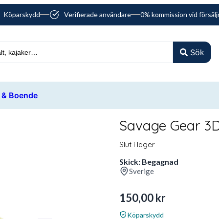
Köparskydd
Verifierade användare
0% kommission vid försälj
Sök
 & Boende
Savage Gear 3
Slut i lager
Skick: Begagnad
Sverige
150,00
kr
Köparskydd