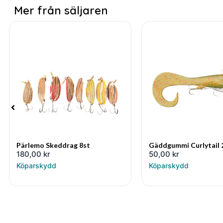
Mer från säljaren
Pärlemo Skeddrag 8st
Gäddgummi Curlytail
180,00
kr
50,00
kr
Köparskydd
Köparskydd