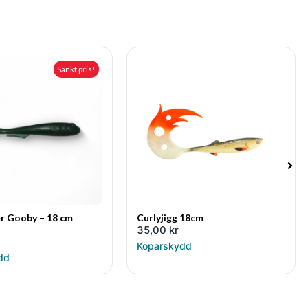
Sänkt pris!
r Gooby – 18 cm
Curlyjigg 18cm
35,00
kr
Köparskydd
dd