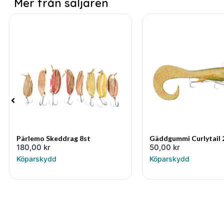
Mer från säljaren
Pärlemo Skeddrag 8st
Gäddgummi Curlytail
180,00
kr
50,00
kr
Köparskydd
Köparskydd