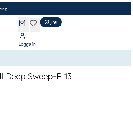
ning
Sälj nu
cart
wishlist
0
0
Logga in
l Deep Sweep-R 13