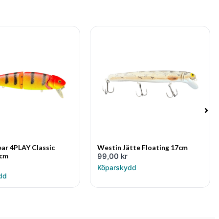
ar 4PLAY Classic
Westin Jätte Floating 17cm
9cm
99,00
kr
Köparskydd
dd