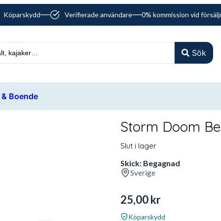
Köparskydd
Verifierade användare
0% kommission vid försälj
Sök
 & Boende
Storm Doom Bel
Slut i lager
Skick: Begagnad
Sverige
25,00
kr
Köparskydd