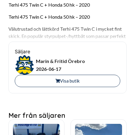
Terhi 475 Twin C + Honda 50 hk – 2020
Terhi 475 Twin C + Honda 50 hk – 2020
Välutrustad och lättkörd Terhi 475 Twin C i mycket fint
skick. En populär styrpulpet-/hyttbåt som passar perfekt
för såväl fiske som familjeutflykter och transport. Den
smarta Twin C-lösningen ger ett bra väderskydd
Säljare
samtidigt som båten erbjuder öppna och lättillgängliga
Marin & Fritid Örebro
ytor.
2026-06-17
Båten drivs av en driftsäker och bränslesnål Honda 50 hk
Visa butik
fyrtaktsmotor från 2020 med mycket god driftekonomi.
Utrustad med:
• Garmin Echomap Plus 62CV
Mer från säljaren
• Spöhållare
• Dynsats