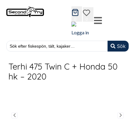
cart
wishlist
0
0
Logga in
Sök
Terhi 475 Twin C + Honda 50
hk – 2020