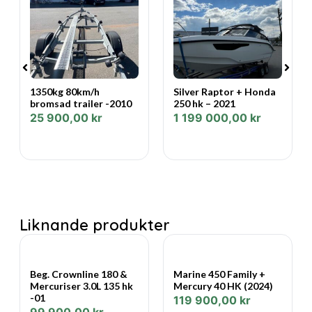
• Rejäla förvaringsutrymmen
• Bekväma sittplatser
• Stabil och lättplanande skrovkonstruktion
1350kg 80km/h
Silver Raptor + Honda
bromsad trailer -2010
250 hk – 2021
Terhi 475 Twin C är känd för sin höga byggkvalitet, låga
25 900,00
kr
1 199 000,00
kr
underhållsbehov och trygga köregenskaper. Ett utmärkt
alternativ för dig som söker en modern och praktisk
allroundbåt.
Båten är servad, väl omhändertagen och redo för
säsongen.
Liknande produkter
Beg. Crownline 180 &
Marine 450 Family +
Mercuriser 3.0L 135 hk
Mercury 40 HK (2024)
-01
119 900,00
kr