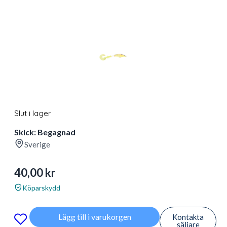
Slut i lager
Skick: Begagnad
Sverige
40,00
kr
Köparskydd
Lägg till i varukorgen
Kontakta
säljare