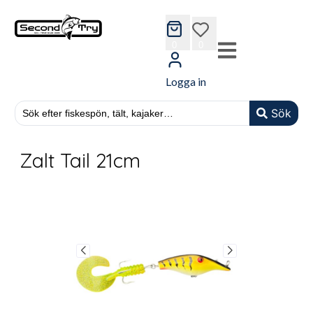
cart
wishlist
0
0
Logga in
Sök
Zalt Tail 21cm