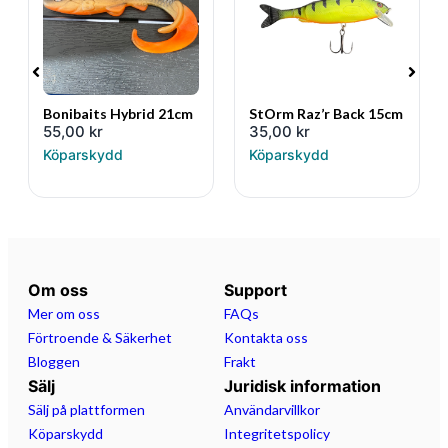
Bonibaits Hybrid 21cm
StOrm Raz’r Back 15cm
55,00
kr
35,00
kr
Köparskydd
Köparskydd
Om oss
Support
Mer om oss
FAQs
Förtroende & Säkerhet
Kontakta oss
Bloggen
Frakt
Sälj
Juridisk information
Sälj på plattformen
Användarvillkor
Köparskydd
Integritetspolicy