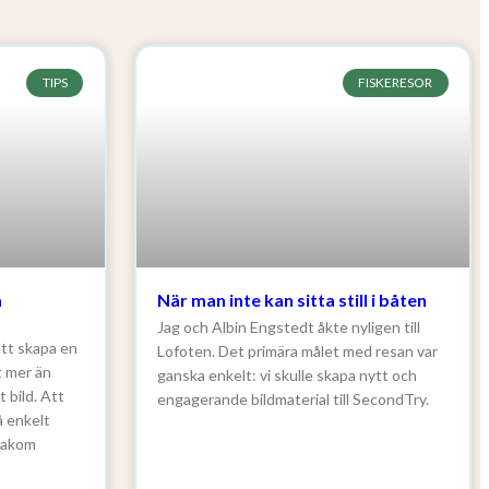
TIPS
FISKERESOR
a
När man inte kan sitta still i båten
Jag och Albin Engstedt åkte nyligen till
att skapa en
Lofoten. Det primära målet med resan var
t mer än
ganska enkelt: vi skulle skapa nytt och
 bild. Att
engagerande bildmaterial till SecondTry.
å enkelt
 bakom