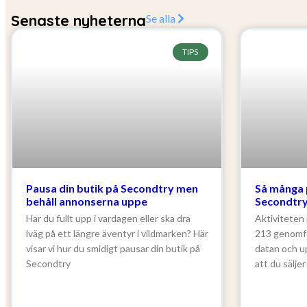
Senaste nyheterna
Se alla
TIPS
Pausa din butik på Secondtry men
Så många 
behåll annonserna uppe
Secondtry.
Har du fullt upp i vardagen eller ska dra
Aktiviteten
iväg på ett längre äventyr i vildmarken? Här
213 genomfö
visar vi hur du smidigt pausar din butik på
datan och u
Secondtry
att du säljer