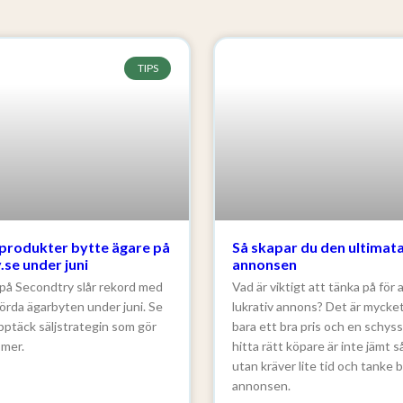
TIPS
produkter bytte ägare på
Så skapar du den ultimat
se under juni
annonsen
 på Secondtry slår rekord med
Vad är viktigt att tänka på för 
rda ägarbyten under juni. Se
lukrativ annons? Det är mycke
pptäck säljstrategin som gör
bara ett bra pris och en schysst
 mer.
hitta rätt köpare är inte jämt s
utan kräver lite tid och tanke
annonsen.