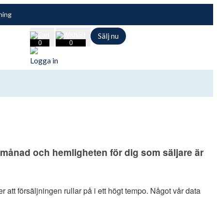
ning
Sälj nu
cart
wishlist
0
0
Logga in
e månad och hemligheten för dig som säljare är
 att försäljningen rullar på i ett högt tempo. Något vår data