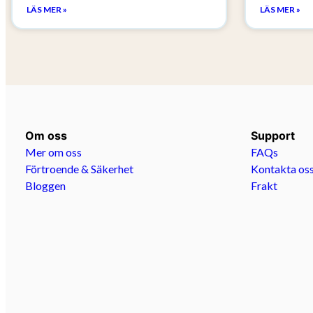
LÄS MER »
LÄS MER »
Om oss
Support
Mer om oss
FAQs
Förtroende & Säkerhet
Kontakta os
Bloggen
Frakt