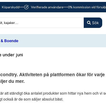
Köparskydd
Verifierade användare
0% kommission vid försälj
Sök
 & Boende
 under juni
condtry. Aktiviteten på plattformen ökar för varj
ljer du mer.
 att ständigt öka antalet produkter som hittar nya hem och vi ser
gt också är de som säljer absolut bäst.