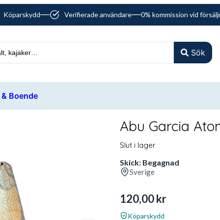
Köparskydd
Verifierade användare
0% kommission vid försälj
Sök
 & Boende
Abu Garcia Ato
Slut i lager
Skick: Begagnad
Sverige
120,00
kr
Köparskydd