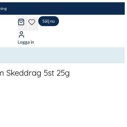
ning
Sälj nu
cart
wishlist
0
0
Logga in
m Skeddrag 5st 25g