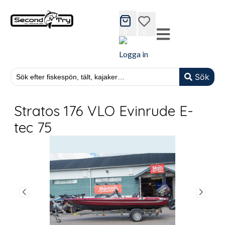
cart
wishlist
0
0
Logga in
Sök
Stratos 176 VLO Evinrude E-
tec 75