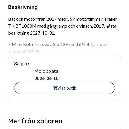
Beskrivning
Båt och motor från 2017 med 557 motortimmar. Trailer
TK BT1000M med gångramp och elvinsch, 2017, nästa
besiktning 2027-10-31.
• Minn Kota Terrova 55lb 12V med iPilot fjärr och
fotpedal (2019)
• Lowrance HDS Carbon 12
Säljare
• Lowrance HDS Gen 3 9
Mojoboats
• Nätverk mellan Lowranceskärmar
2026-06-10
• Batteribank komplett med laddare till samtliga
• Minn Kota Talon 15 BT med skyddsfodral, fjärr samt
Visa butik
fotpedal
• Kapell
• Keelguard
• Belysta stuvfack
Mer från säljaren
• Securmark stöldskyddsmärkning
• Säten Tempress Probax men original finns också!